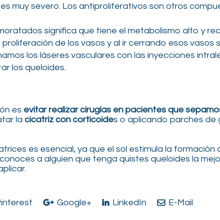
o es muy severo. Los antiproliferativos son otros compue
 amoratados significa que tiene el metabolismo alto y r
proliferación de los vasos y al ir cerrando esos vasos s
binamos los láseres vasculares con las inyecciones intr
ar los queloides.
ión es
evitar realizar cirugías en pacientes que sepamo
tar la
cicatriz con corticoide
s o aplicando parches de g
trices es esencial, ya que el sol estimula la formación
 conoces a alguien que tenga quistes queloides la mej
plicar.
interest
Google+
LinkedIn
E-Mail